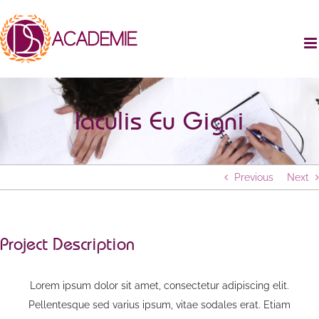
Passer
au
contenu
Iaculis Eu Gigni
Previous
Next
Project Description
Lorem ipsum dolor sit amet, consectetur adipiscing elit.
Pellentesque sed varius ipsum, vitae sodales erat. Etiam