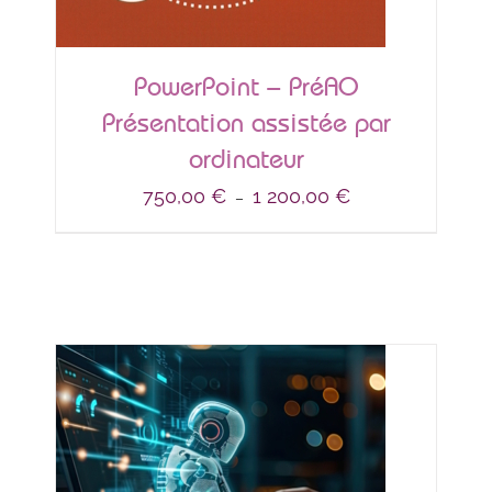
PowerPoint – PréAO
Présentation assistée par
ordinateur
Plage
750,00
€
1 200,00
€
–
de
prix :
750,00 €
à
1 200,00 €