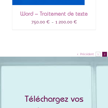
Word – Traitement de texte
Plage
750,00
€
1 200,00
€
–
de
prix :
750,00 €
à
1 200,00 €
Précédent
1
2
Téléchargez vos