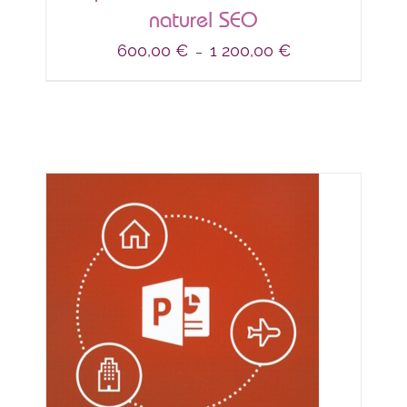
naturel SEO
Plage
600,00
€
1 200,00
€
–
de
prix :
600,00 €
à
1 200,00 €