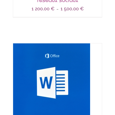
réseaux sociaux
Plage
1 200,00
€
1 500,00
€
–
de
prix :
1 200,00 €
à
1 500,00 €